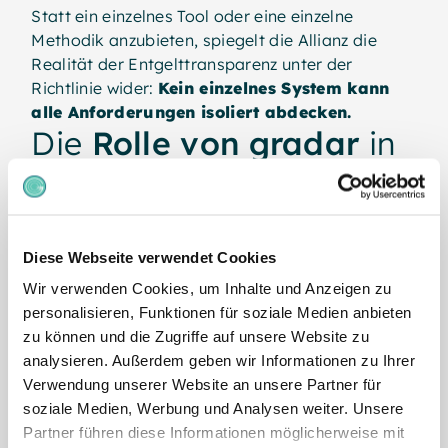
Statt ein einzelnes Tool oder eine einzelne
Methodik anzubieten, spiegelt die Allianz die
Realität der Entgelttransparenz unter der
Richtlinie wider:
Kein einzelnes System kann
alle Anforderungen isoliert abdecken.
Die
Rolle von gradar
in
der Allianz
Jedes Mitglied der Allianz bringt eine eigene
Expertise ein. Die Rolle von gradar konzentriert
Diese Webseite verwendet Cookies
sich auf die
strukturellen und analytischen
Grundlagen
, die die Richtlinie erfordert.
Wir verwenden Cookies, um Inhalte und Anzeigen zu
personalisieren, Funktionen für soziale Medien anbieten
Stellenbewertung und
zu können und die Zugriffe auf unsere Website zu
gleichwertige Arbeit
analysieren. Außerdem geben wir Informationen zu Ihrer
Verwendung unserer Website an unsere Partner für
gradar ist ein analytisches,
soziale Medien, Werbung und Analysen weiter. Unsere
punktfaktorenbasiertes System zur
Stellenarchitektur und
Partner führen diese Informationen möglicherweise mit
Stellenbewertung auf Grundlage
Vergütungsstrukturen